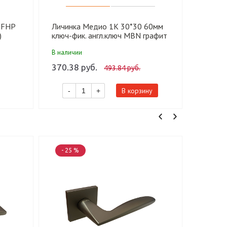
 FHP
Личинка Медио 1K 30*30 60мм
Защелк
)
ключ-фик. англ.ключ MBN графит
(квадр
(60 шт)
MSB(MB
В наличии
В налич
370.38 руб.
199.67
493.84 руб.
В корзину
-
+
-
- 25 %
- 25 