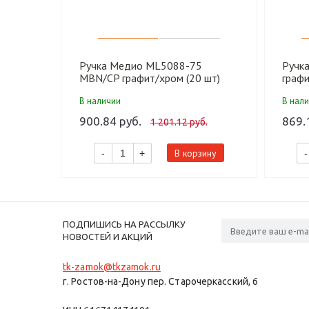
Ручка Медио ML5088-75
Ручк
MBN/CP графит/хром (20 шт)
графи
В наличии
В нал
900.84 руб.
869.
1 201.12 руб.
В корзину
-
+
-
ПОДПИШИСЬ НА РАССЫЛКУ
НОВОСТЕЙ И АКЦИЙ
tk-zamok@tkzamok.ru
г. Ростов-на-Дону пер. Старочеркасский, 6