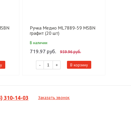
MSBN
Ручка Медио ML7889-59 MSBN
Ручка
графит (20 шт)
графит 
В наличии
В налич
719.97 руб.
1 319.
959.96 руб.
у
В корзину
-
+
-
3) 310-14-03
Заказать звонок