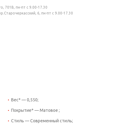
, 701В, пн-пт с 9.00-17.30
.Старочеркасский, 6, пн-пт с 9.00-17.30
Вес* — 0,550;
Покрытие* — Матовое ;
Стиль — Современный стиль;