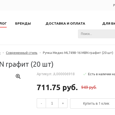
Р
ЛОГ
БРЕНДЫ
ДОСТАВКА И ОПЛАТА
ДЛЯ Б
е
-
Современный стиль
-
Ручка Медио ML7498-16 MBN графит (20 шт)
 графит (20 шт)
Артикул: JL000006918
Есть в наличии н
711.75 руб.
949 руб.
-
+
Купить в 1 клик