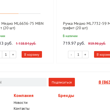
а Медио ML6636-75 MBN
Ручка Медио ML7732-59 
т (20 шт)
графит (20 шт)
ичии
В наличии
13 руб.
719.97 руб.
1 158.84 руб.
959.96 руб.
В корзину
В корзин
+
-
+
8 (86
Компания
Бренды
Новости
Контакты