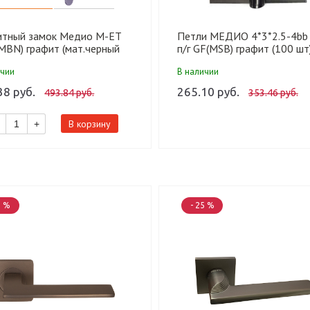
итный замок Медио М-ET
Петли МЕДИО 4*3*2.5-4bb
MBN) графит (мат.черный
п/г GF(MSB) графит (100 шт
ь) (под ключ) (85мм) (50 шт)
ичии
В наличии
38 руб.
265.10 руб.
493.84 руб.
353.46 руб.
В корзину
+
5 %
- 25 %