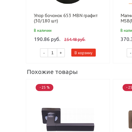
Упор бочонок 653 MBN графит
Магн
(30/180 шт)
MSB(
никел
В наличии
В нал
190.86 руб.
370.
254.48 руб.
В корзину
-
+
-
Похожие товары
- 25 %
- 2