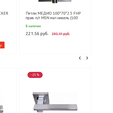
CKER
Петли МЕДИО 100*70*2.5 FHP
Упор б
прав. п/г MSN мат.никель (100
(30/18
шт)
В наличии
В налич
221.56 руб.
214.35
295.41 руб.
у
-
- 25 %
- 25 