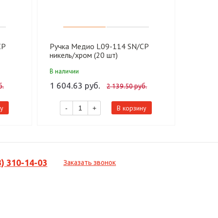
CP
Ручка Медио L09-114 SN/CP
Ручка 
никель/хром (20 шт)
никель
В наличии
В налич
1 604.63 руб.
1 468.
б.
2 139.50 руб.
у
В корзину
-
+
-
3) 310-14-03
Заказать звонок