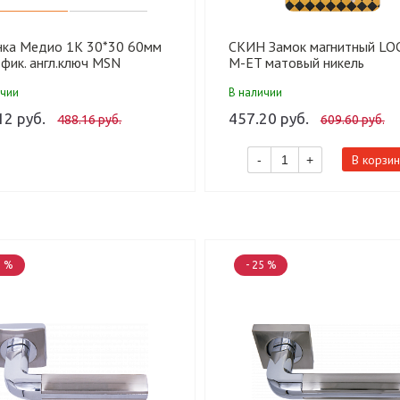
нка Медио 1K 30*30 60мм
СКИН Замок магнитный LO
фик. англ.ключ MSN
M-ET матовый никель
икель (60 шт)
ичии
В наличии
12 руб.
457.20 руб.
488.16 руб.
609.60 руб.
В корзин
-
+
5 %
- 25 %