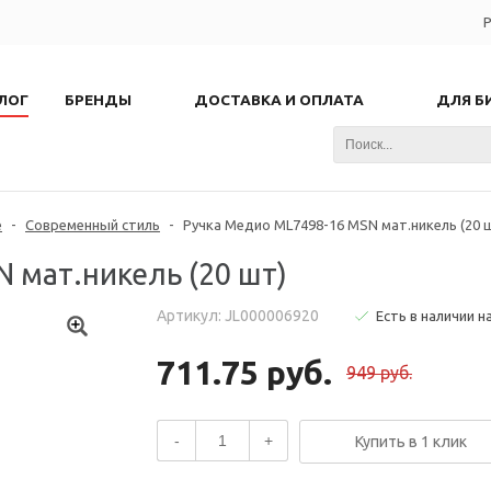
Р
ЛОГ
БРЕНДЫ
ДОСТАВКА И ОПЛАТА
ДЛЯ Б
е
-
Современный стиль
-
Ручка Медио ML7498-16 MSN мат.никель (20 
 мат.никель (20 шт)
Артикул: JL000006920
Есть в наличии н
711.75 руб.
949 руб.
-
+
Купить в 1 клик