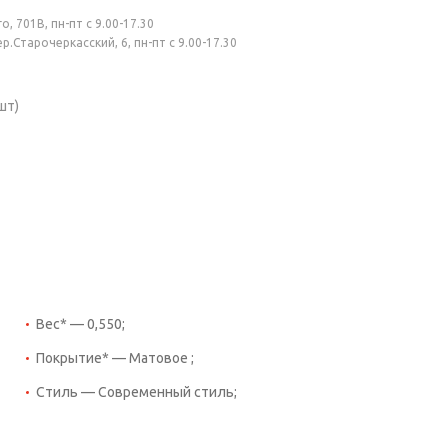
, 701В, пн-пт с 9.00-17.30
.Старочеркасский, 6, пн-пт с 9.00-17.30
шт)
Вес* — 0,550;
Покрытие* — Матовое ;
Стиль — Современный стиль;