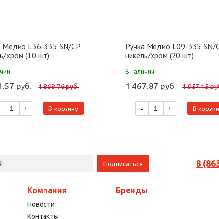
а Медио L36-335 SN/CP
Ручка Медио L09-335 SN/
ь/хром (10 шт)
никель/хром (20 шт)
ичии
В наличии
1.57 руб.
1 467.87 руб.
1 868.76 руб.
1 957.15 ру
В корзину
В корзин
+
-
+
8 (86
Компания
Бренды
Новости
Контакты