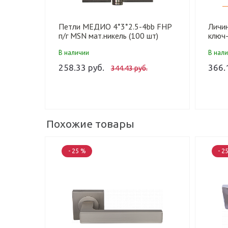
Петли МЕДИО 4*3*2.5-4bb FHP
Личи
п/г MSN мат.никель (100 шт)
ключ-
мат.н
В наличии
В нал
258.33 руб.
366.
344.43 руб.
Похожие товары
- 25 %
- 2