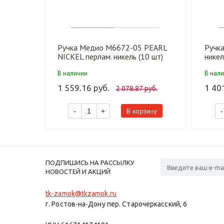
Ручка Медио M6672-05 PEARL
Ручк
NICKEL перлам. никель (10 шт)
никел
В наличии
В нал
1 559.16 руб.
1 40
2 078.87 руб.
В корзину
-
+
-
ПОДПИШИСЬ НА РАССЫЛКУ
НОВОСТЕЙ И АКЦИЙ
tk-zamok@tkzamok.ru
г. Ростов-на-Дону пер. Старочеркасский, 6