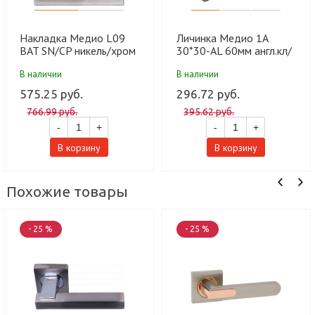
Накладка Медио L09
Личинка Медио 1А
BAT SN/CP никель/хром
30*30-AL 60мм англ.кл/
(50 шт)
кл SN никель (60 шт)
В наличии
В наличии
575.25 руб.
296.72 руб.
766.99 руб.
395.62 руб.
-
+
-
+
В корзину
В корзину
Похожие товары
- 25 %
- 25 %