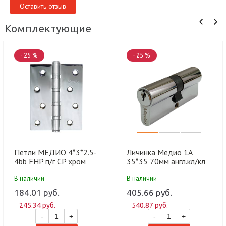
Оставить отзыв
Комплектующие
- 25 %
- 25 %
Петли МЕДИО 4*3*2.5-
Личинка Медио 1А
4bb FHP п/г CP хром
35*35 70мм англ.кл/кл
(100 шт)
CP хром (60 шт)
В наличии
В наличии
184.01 руб.
405.66 руб.
245.34 руб.
540.87 руб.
-
+
-
+