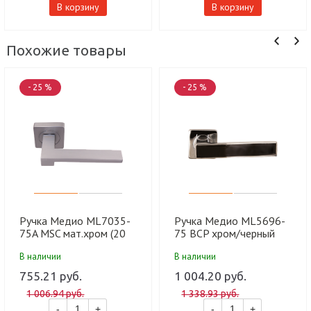
В корзину
В корзину
Похожие товары
- 25 %
- 25 %
Ручка Медио ML7035-
Ручка Медио ML5696-
75A MSC мат.хром (20
75 BCP хром/черный
шт)
(20 шт)
В наличии
В наличии
755.21 руб.
1 004.20 руб.
1 006.94 руб.
1 338.93 руб.
-
+
-
+