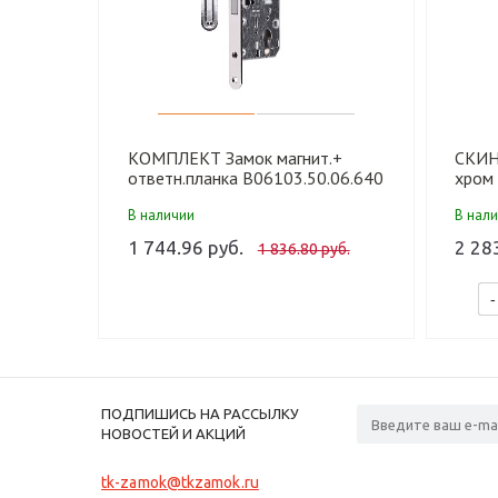
КОМПЛЕКТ Замок магнит.+
СКИН
ответн.планка B06103.50.06.640
хром 
под цилиндр85мм AGВ MEDIANA
В наличии
В нал
POLARIS, хром
1 744.96 руб.
2 28
1 836.80 руб.
-
ПОДПИШИСЬ НА РАССЫЛКУ
НОВОСТЕЙ И АКЦИЙ
tk-zamok@tkzamok.ru