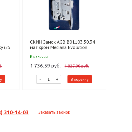
СКИН Замок AGB В01103.50.34
СКИН З
у (25
мат.хром Mediana Evolution
M-ET х
защелка посередине
В наличии
В налич
1 736.59 руб.
457.20
б.
1 827.98 руб.
у
В корзину
-
+
-
3) 310-14-03
Заказать звонок