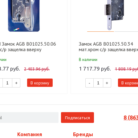
 Замок AGB В01025.50.06
Замок AGB В01025.50.34
с/р защелка вверху
мат.хром с/р защелка вверх
шт.)
ичии
В наличии
3.77 руб.
1 717.79 руб.
2 403.96 руб.
1 808.19 ру
В корзину
В корзин
+
-
+
8 (86
Компания
Бренды