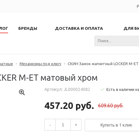
Р
ЛОГ
БРЕНДЫ
ДОСТАВКА И ОПЛАТА
ДЛЯ Б
натные
-
Механизмы под ключ
-
СКИН Замок магнитный LOCKER M-ET
CKER M-ET матовый хром
Артикул: JL000024082
Есть в наличии н
457.20 руб.
609.60 руб.
-
+
Купить в 1 клик