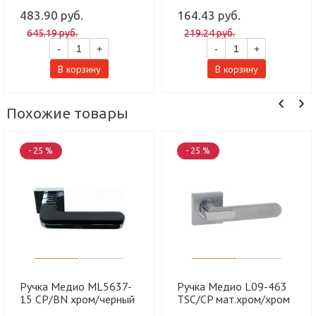
483.90 руб.
164.43 руб.
645.19 руб.
219.24 руб.
-
+
-
+
В корзину
В корзину
Похожие товары
- 25 %
- 25 %
Ручка Медио ML5637-
Ручка Медио L09-463
15 CP/BN хром/черный
TSC/CP мат.хром/хром
(20 шт)
(20 шт)