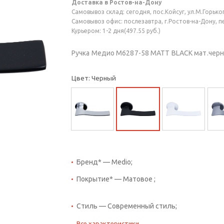
Доставка в Ростов-на-Дону
Самовывоз склад: сегодня, пос.Койсуг, ул.М.Горького
Самовывоз офис: послезавтра, г.Ростов-на-Дону, пер
Курьером: 1-2 дня(497.55 руб.)
Ручка Медио M6287-58 MATT BLACK мат.черн
Цвет: Черный
Бренд* — Medio;
Покрытие* — Матовое ;
Стиль — Современный стиль;
Все характеристики