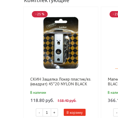
Комплектующие
- 25 %
- 2
СКИН Защелка Локер пластик/яз.
Магн
(квадрат) 45*20 NYLON BLACK
BLAC
(под 
В наличии
В нал
118.80 руб.
366.
158.40 руб.
В корзину
-
+
-