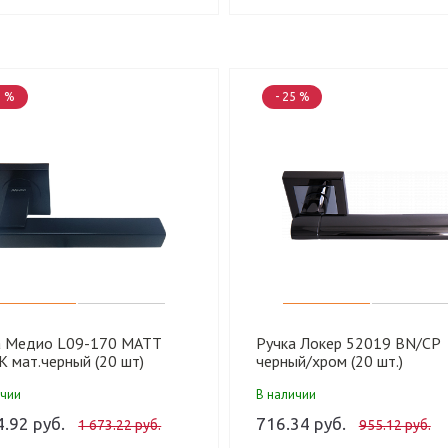
5 %
- 25 %
а Медио L09-170 MATT
Ручка Локер 52019 BN/CP
 мат.черный (20 шт)
черный/хром (20 шт.)
ичии
В наличии
4.92 руб.
716.34 руб.
1 673.22 руб.
955.12 руб.