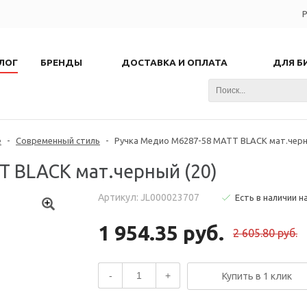
Р
ЛОГ
БРЕНДЫ
ДОСТАВКА И ОПЛАТА
ДЛЯ Б
е
-
Современный стиль
-
Ручка Медио M6287-58 MATT BLACK мат.черн
T BLACK мат.черный (20)
Артикул: JL000023707
Есть в наличии н
1 954.35 руб.
2 605.80 руб.
-
+
Купить в 1 клик