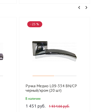
- 25 %
- 25 
Ручка Медио L09-334 BN/CP
Ручка 
черный/хром (20 шт)
черный
В наличии
В налич
1 451 руб.
1 398.
1 934.66 руб.