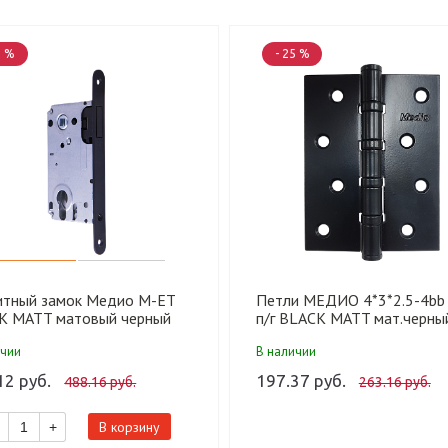
5 %
- 25 %
итный замок Медио М-ET
Петли МЕДИО 4*3*2.5-4bb
K MATT матовый черный
п/г BLACK MATT мат.черны
ключ) (85мм) (50 шт)
(100 шт)
ичии
В наличии
12 руб.
197.37 руб.
488.16 руб.
263.16 руб.
В корзину
+