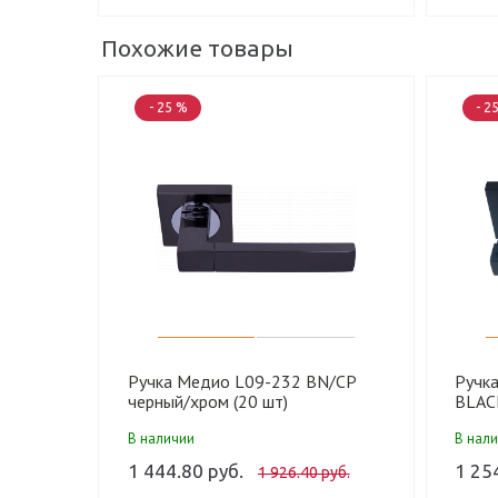
Похожие товары
- 25 %
- 2
Ручка Медио L09-232 BN/CP
Ручк
черный/хром (20 шт)
BLACK
В наличии
В нал
1 444.80 руб.
1 25
1 926.40 руб.