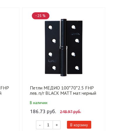
- 25 %
- 25 
 FHP
Петли МЕДИО 100*70*2.5 FHP
Наклад
й
лев. п/г BLACK MATT мат.черный
BLACK 
(100 шт)
В наличии
В налич
186.73 руб.
704.34
248.97 руб.
В корзину
-
+
-