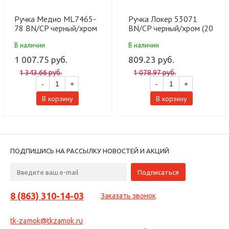
Ручка Медио ML7465-
Ручка Локер 53071
78 BN/CP черный/хром
BN/CP черный/хром (20
(20 шт)
шт.)
В наличии
В наличии
1 007.75 руб.
809.23 руб.
1 343.66 руб.
1 078.97 руб.
-
+
-
+
В корзину
В корзину
ПОДПИШИСЬ НА РАССЫЛКУ НОВОСТЕЙ И АКЦИЙ
8 (863) 310-14-03
Заказать звонок
tk-zamok@tkzamok.ru