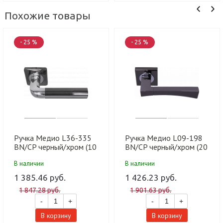
Похожие товары
- 25 %
- 25 %
Ручка Медио L36-335
Ручка Медио L09-198
BN/CP черный/хром (10
BN/CP черный/хром (20
шт)
шт)
В наличии
В наличии
1 385.46 руб.
1 426.23 руб.
1 847.28 руб.
1 901.63 руб.
-
+
-
+
В корзину
В корзину