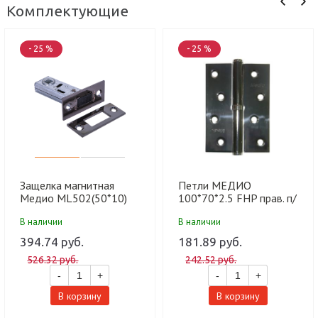
Комплектующие
- 25 %
- 25 %
Защелка магнитная
Петли МЕДИО
Медио ML502(50*10)
100*70*2.5 FHP прав. п/
BN (черный хром) (100
г BN черный (100 шт)
В наличии
В наличии
шт)
394.74 руб.
181.89 руб.
526.32 руб.
242.52 руб.
-
+
-
+
В корзину
В корзину