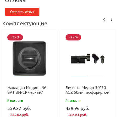
Оставить отзыв
Комплектующие
- 25 %
- 25 %
Накладка Медио L36
Личинка Медио 30*30-
BAT BN/CP черный/
A1Z 60мм перфорир. кл/
хром (50 шт)
фикс BN черный хром
В наличии
В наличии
(60 шт)
559.22 руб.
439.96 руб.
745.62 руб.
586.61 руб.