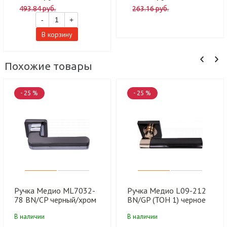
493.84 руб.
263.16 руб.
-
+
В корзину
Похожие товары
- 25 %
- 25 %
Ручка Медио ML7032-
Ручка Медио L09-212
78 BN/CP черный/хром
BN/GP (ТОН 1) черное
(20 шт)
золото (20 шт)
В наличии
В наличии