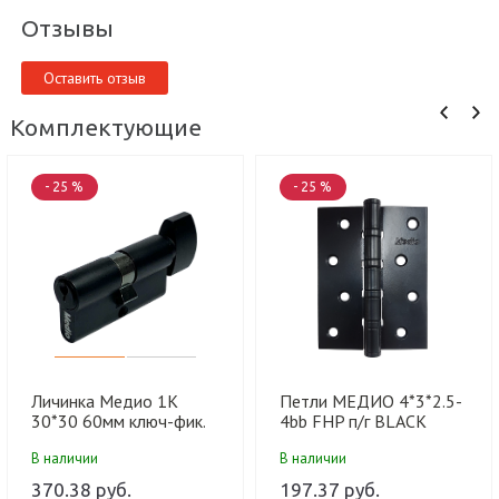
Отзывы
Оставить отзыв
Комплектующие
- 25 %
- 25 %
Личинка Медио 1K
Петли МЕДИО 4*3*2.5-
30*30 60мм ключ-фик.
4bb FHP п/г BLACK
англ.ключ BLACK
MATT мат.черный (100
В наличии
В наличии
черный (60 шт)
шт)
370.38 руб.
197.37 руб.