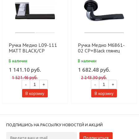
Ручка Медио L09-111
Ручка Медио M6861-
MATT BLACK/CP
02 CP+Black глянец
мат.черный/хром (20
черный/хром (20 шт)
В наличии
В наличии
шт)
1 141.10 руб.
1 682.48 руб.
1 521.46 руб.
2 243.30 руб.
-
+
-
+
В корзину
В корзину
ПОДПИШИСЬ НА РАССЫЛКУ НОВОСТЕЙ И АКЦИЙ