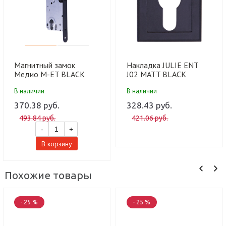
Магнитный замок
Накладка JULIE ENT
Медио М-ET BLACK
J02 MATT BLACK
MATT матовый черный
матовый черный (200
В наличии
В наличии
(под ключ) (85мм) (50
шт)
шт)
370.38 руб.
328.43 руб.
493.84 руб.
421.06 руб.
-
+
В корзину
Похожие товары
- 25 %
- 25 %