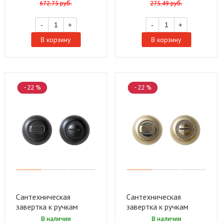
672.75
руб.
275.49
руб.
-
+
-
+
В корзину
В корзину
- 22 %
- 22 %
Сантехническая
Сантехническая
завертка к ручкам
завертка к ручкам
СТАНДАРТ P-BK-R1
СТАНДАРТ P-BK-R1
В наличии
В наличии