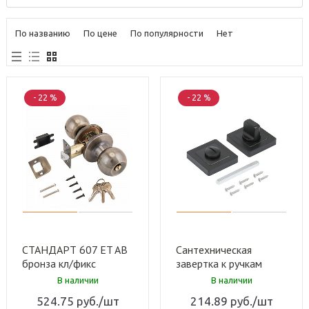
По названию
По цене
По популярности
Нет
- 22 %
- 22 %
СТАНДАРТ 607 ET AB
Сантехническая
бронза кл/фикс
завертка к ручкам
Защёлка (30)
СТАНДАРТ P-BK-S1
В наличии
В наличии
BL матовый черный
524.75
руб.
/шт
214.89
руб.
/шт
(100,5)