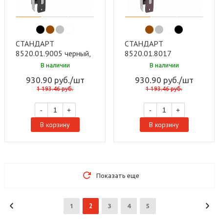
СТАНДАРТ
СТАНДАРТ
8520.01.9005 черный,
8520.01.8017
ключ-ключ Замок
коричневый, ключ-
В наличии
В наличии
врезной с/руч (20)
ключ Замок врезной с/
930.90
руб.
/шт
930.90
руб.
/шт
руч (20)
1 193.46
руб.
1 193.46
руб.
-
+
-
+
В корзину
В корзину
Показать еще
2
1
3
4
5