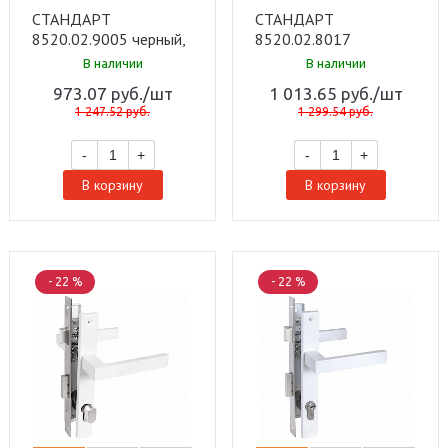
СТАНДАРТ
СТАНДАРТ
8520.02.9005 черный,
8520.02.8017
ключ-вертушка Замок
коричневый, ключ-
В наличии
В наличии
врезной с/руч (20)
вертушка Замок
973.07
руб.
/шт
1 013.65
руб.
/шт
врезной с/руч (20)
1 247.52
руб.
1 299.54
руб.
-
+
-
+
В корзину
В корзину
- 22 %
- 22 %