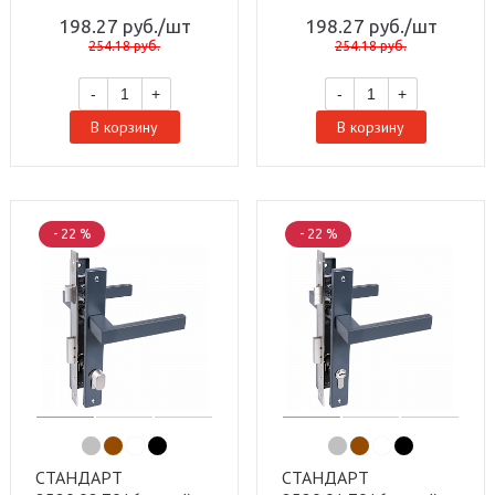
BL матовый черный
AB ст.бронза (100,5)
198.27
руб.
/шт
198.27
руб.
/шт
(100,5)
254.18
руб.
254.18
руб.
-
+
-
+
В корзину
В корзину
- 22 %
- 22 %
СТАНДАРТ
СТАНДАРТ