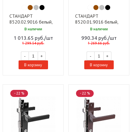
СТАНДАРТ
СТАНДАРТ
8520.02.9016 белый,
8520.01.9016 белый,
ключ-вертушка Замок
ключ-ключ Замок
В наличии
В наличии
врезной с/руч (20)
врезной с/руч (20)
1 013.65
руб.
/шт
990.34
руб.
/шт
1 299.54
руб.
1 269.66
руб.
-
+
-
+
В корзину
В корзину
- 22 %
- 22 %