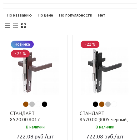
По названию
По цене
По популярности
Нет
Новинка
- 22 %
- 22 %
СТАНДАРТ
СТАНДАРТ
8520.00.8017
8520.00.9005 черный,
коричневый, БЕЗ Ц/М
БЕЗ Ц/М Замок
В наличии
В наличии
Замок врезной с/руч
врезной с/руч (20)
722.08
руб.
/шт
722.08
руб.
/шт
(20)