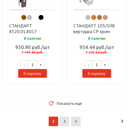
СТАНДАРТ
СТАНДАРТ 103/50B
8520.01.8017
вертушка CP хром
коричневый, ключ-
Замок врезной с/руч
В наличии
В наличии
ключ Замок врезной с/
(30)
930.90
руб.
/шт
954.44
руб.
/шт
руч (20)
1 193.46
руб.
1 223.64
руб.
-
+
-
+
В корзину
В корзину
Показать еще
1
2
3