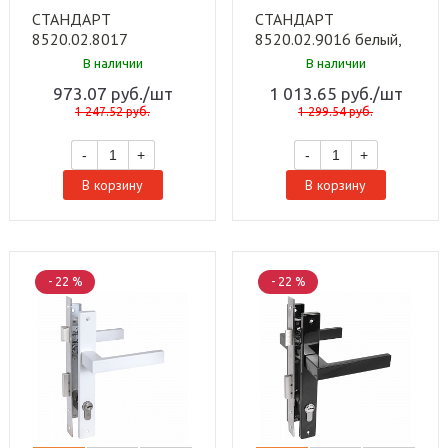
СТАНДАРТ
СТАНДАРТ
8520.02.8017
8520.02.9016 белый,
коричневый, ключ-
ключ-вертушка Замок
В наличии
В наличии
вертушка Замок
врезной с/руч (20)
973.07
руб.
/шт
1 013.65
руб.
/шт
врезной с/руч (20)
1 247.52
руб.
1 299.54
руб.
-
+
-
+
В корзину
В корзину
- 22 %
- 22 %