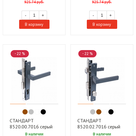
925.74
руб.
925.74
руб.
-
+
-
+
В корзину
В корзину
- 22 %
- 22 %
СТАНДАРТ
СТАНДАРТ
8520.00.7016 серый
8520.02.7016 серый
антрацит, БЕЗ Ц/М
антрацит, ключ-
В наличии
В наличии