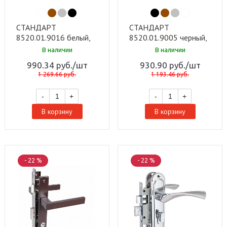
СТАНДАРТ
СТАНДАРТ
8520.01.9016 белый,
8520.01.9005 черный,
ключ-ключ Замок
ключ-ключ Замок
В наличии
В наличии
врезной с/руч (20)
врезной с/руч (20)
990.34
руб.
/шт
930.90
руб.
/шт
1 269.66
руб.
1 193.46
руб.
-
+
-
+
В корзину
В корзину
- 22 %
- 22 %