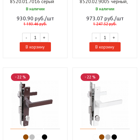
8520.01.7016 серый
8520.02.9005 черный,
антрацит, ключ-ключ
ключ-вертушка Замок
В наличии
В наличии
Замок врезной с/руч
врезной с/руч (20)
930.90
руб.
/шт
973.07
руб.
/шт
(20)
1 193.46
руб.
1 247.52
руб.
-
+
-
+
В корзину
В корзину
- 22 %
- 22 %