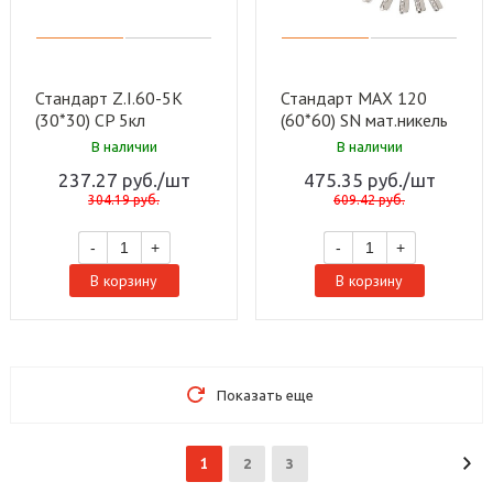
Стандарт Z.I.60-5K
Стандарт MAX 120
(30*30) CP 5кл
(60*60) SN мат.никель
англ.ключ/ключ
5кл перф.ключ/ключ
В наличии
В наличии
Цилиндровый
Цилиндровый
237.27
руб.
/шт
475.35
руб.
/шт
механизм(120,12)
механизм(60,10)
304.19
руб.
609.42
руб.
-
+
-
+
В корзину
В корзину
Показать еще
1
2
3