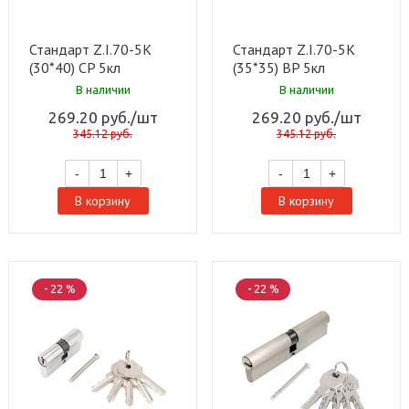
Стандарт Z.I.70-5K
Стандарт Z.I.70-5K
(30*40) CP 5кл
(35*35) BP 5кл
англ.ключ/ключ
англ.ключ/ключ
В наличии
В наличии
Цилиндровый
Цилиндровый
269.20
руб.
/шт
269.20
руб.
/шт
механизм(120,12)
механизм(120,12)
345.12
руб.
345.12
руб.
-
+
-
+
В корзину
В корзину
- 22 %
- 22 %