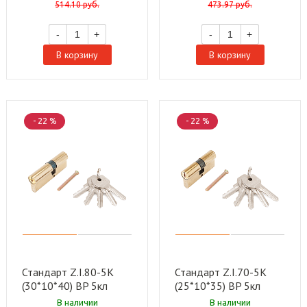
514.10
руб.
473.97
руб.
-
+
-
+
В корзину
В корзину
- 22 %
- 22 %
Стандарт Z.I.80-5K
Стандарт Z.I.70-5K
(30*10*40) BP 5кл
(25*10*35) BP 5кл
англ.ключ/ключ
англ.ключ/ключ
В наличии
В наличии