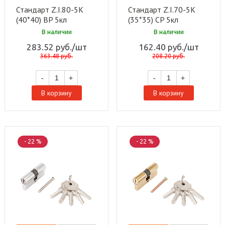
Стандарт Z.I.80-5K
Стандарт Z.I.70-5K
(40*40) BP 5кл
(35*35) CP 5кл
англ.ключ/ключ
англ.ключ/ключ
В наличии
В наличии
Цилиндровый
Цилиндровый
283.52
руб.
/шт
162.40
руб.
/шт
механизм(120,12)
механизм(120,12)
363.48
руб.
208.20
руб.
-
+
-
+
В корзину
В корзину
- 22 %
- 22 %