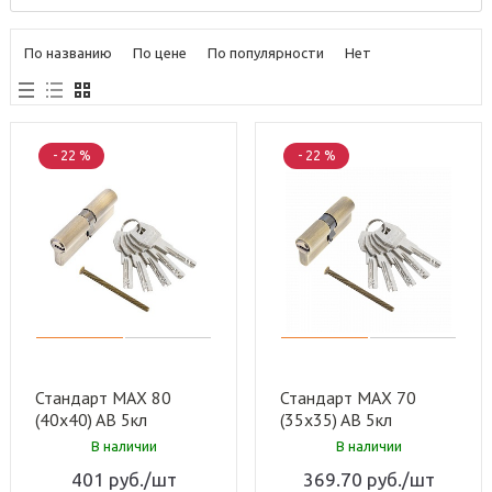
По названию
По цене
По популярности
Нет
- 22 %
- 22 %
Стандарт MAX 80
Стандарт MAX 70
(40х40) AB 5кл
(35х35) AB 5кл
ст.бронза перф.ключ/
ст.бронза перф.ключ/
В наличии
В наличии
ключ Цилиндровый
ключ Цилиндровый
401
руб.
/шт
369.70
руб.
/шт
механизм (80,10)
механизм (80,10)