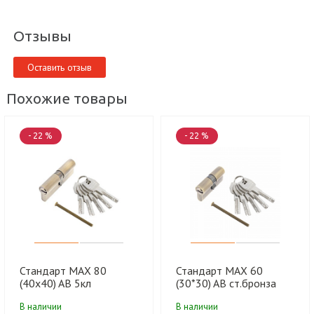
Отзывы
Оставить отзыв
Похожие товары
- 22 %
- 22 %
Стандарт MAX 80
Стандарт MAX 60
(40х40) AB 5кл
(30*30) AB ст.бронза
ст.бронза перф.ключ/
5кл ст.бронза
В наличии
В наличии
ключ Цилиндровый
перф.ключ/ключ