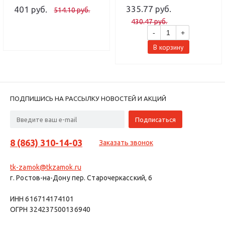
механизм (80,10)
Цилиндровый механизм
335.77 руб.
401 руб.
514.10 руб.
(100,10)
430.47 руб.
-
+
В корзину
ПОДПИШИСЬ НА РАССЫЛКУ НОВОСТЕЙ И АКЦИЙ
8 (863) 310-14-03
Заказать звонок
tk-zamok@tkzamok.ru
г. Ростов-на-Дону пер. Старочеркасский, 6
ИНН 616714174101
ОГРН 324237500136940