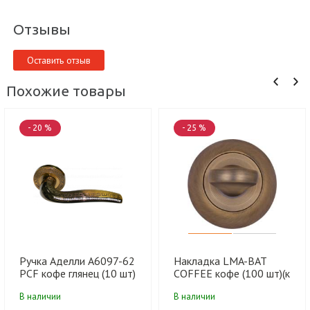
Отзывы
Оставить отзыв
Похожие товары
- 20 %
- 25 %
Ручка Аделли A6097-62
Накладка LMA-BAT
PCF кофе глянец (10 шт)
COFFEE кофе (100 шт)(к
ручкам
В наличии
В наличии
41D,417,285,284,273,210