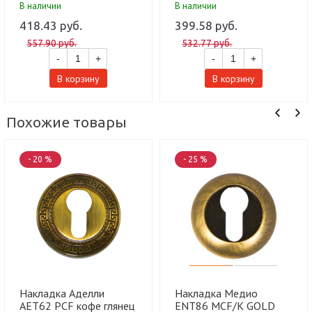
В наличии
В наличии
(60 шт)
418.43 руб.
399.58 руб.
557.90 руб.
532.77 руб.
-
+
-
+
В корзину
В корзину
Похожие товары
- 20 %
- 25 %
Накладка Аделли
Накладка Медио
AET62 PCF кофе глянец
ENT86 MCF/K GOLD