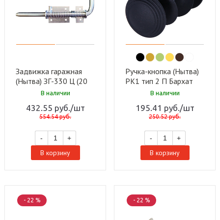
Задвижка гаражная
Ручка-кнопка (Нытва)
(Нытва) ЗГ-330 Ц (20
РК1 тип 2 П Бархат
шт)
черный 30 (компл.)
В наличии
В наличии
432.55
руб.
/шт
195.41
руб.
/шт
554.54
руб.
250.52
руб.
-
+
-
+
В корзину
В корзину
- 22 %
- 22 %