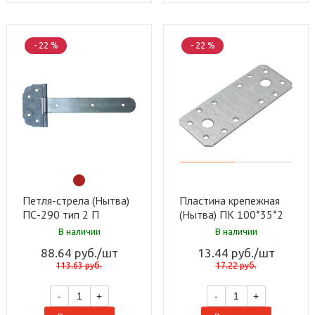
- 22 %
- 22 %
Петля-стрела (Нытва)
Пластина крепежная
ПС-290 тип 2 П
(Нытва) ПК 100*35*2
светлый (25 шт)
Ц (300 шт)
В наличии
В наличии
88.64
руб.
/шт
13.44
руб.
/шт
113.63
руб.
17.22
руб.
-
+
-
+