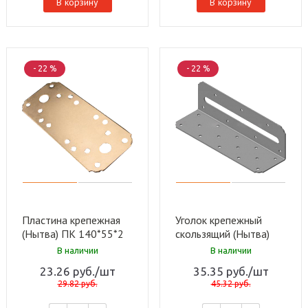
В корзину
В корзину
- 22 %
- 22 %
Пластина крепежная
Уголок крепежный
(Нытва) ПК 140*55*2
скользящий (Нытва)
Ц (100 шт)
УКС 200*62*62*2 Ц
В наличии
В наличии
цинк (40шт)
23.26
руб.
/шт
35.35
руб.
/шт
29.82
руб.
45.32
руб.