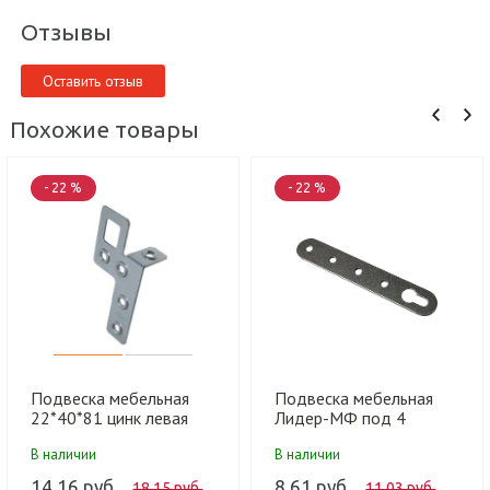
Отзывы
Оставить отзыв
Похожие товары
- 22 %
- 22 %
Подвеска мебельная
Подвеска мебельная
22*40*81 цинк левая
Лидер-МФ под 4
(30/300 шт) 20902240-
шурупа (1000 шт)
В наличии
В наличии
110
14.16 руб.
8.61 руб.
18.15 руб.
11.03 руб.