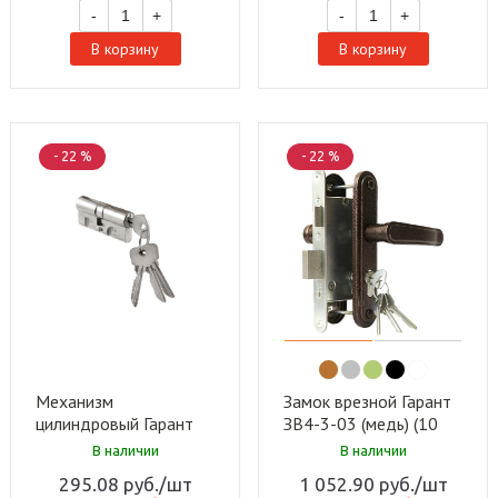
-
+
-
+
В корзину
В корзину
- 22 %
- 22 %
Механизм
Замок врезной Гарант
цилиндровый Гарант
ЗВ4-3-03 (медь) (10
МЦ-1-6 (70мм) (100
шт)
В наличии
В наличии
шт)
295.08
руб.
/шт
1 052.90
руб.
/шт