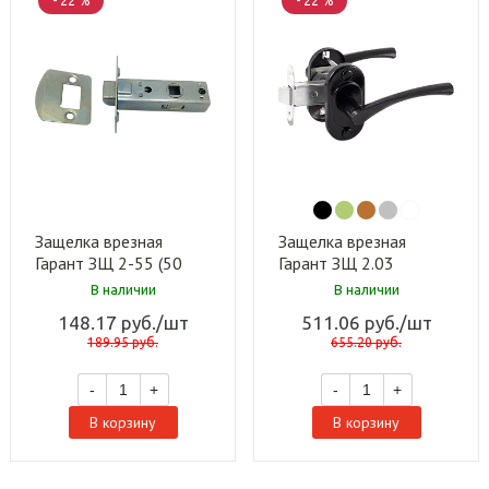
- 22 %
- 22 %
Защелка врезная
Защелка врезная
Гарант ЗЩ 2-55 (50
Гарант ЗЩ 2.03
шт)
(черный) (15 шт)
В наличии
В наличии
148.17
руб.
/шт
511.06
руб.
/шт
189.95
руб.
655.20
руб.
-
+
-
+
В корзину
В корзину