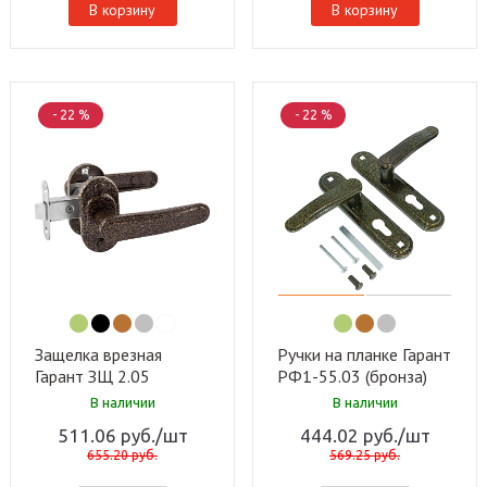
В корзину
В корзину
- 22 %
- 22 %
Защелка врезная
Ручки на планке Гарант
Гарант ЗЩ 2.05
РФ1-55.03 (бронза)
(бронза) (15 шт)
(10шт)
В наличии
В наличии
511.06
руб.
/шт
444.02
руб.
/шт
655.20
руб.
569.25
руб.