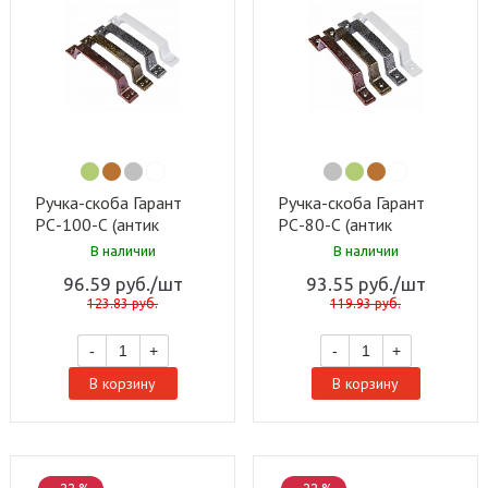
Ручка-скоба Гарант
Ручка-скоба Гарант
РС-100-С (антик
РС-80-С (антик
бронза) (50 шт)
серебро) (50 шт)
В наличии
В наличии
96.59
руб.
/шт
93.55
руб.
/шт
123.83
руб.
119.93
руб.
-
+
-
+
В корзину
В корзину