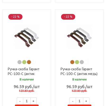
- 22 %
- 22 %
Ручка-скоба Гарант
Ручка-скоба Гарант
РС-100-С (антик
РС-100-С (антик медь)
серебро) (50 шт)
(50 шт)
В наличии
В наличии
96.59
руб.
/шт
96.59
руб.
/шт
123.83
руб.
123.83
руб.
-
+
-
+