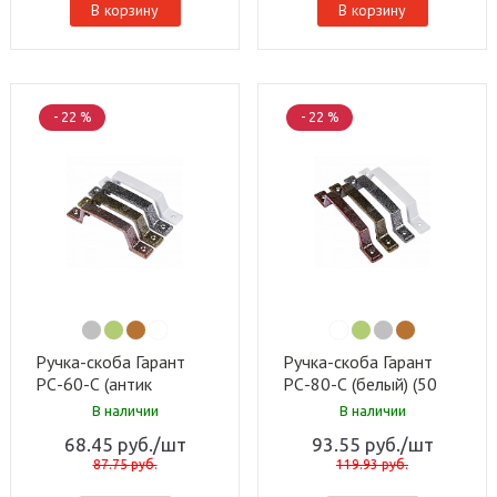
В корзину
В корзину
- 22 %
- 22 %
Ручка-скоба Гарант
Ручка-скоба Гарант
РС-60-С (антик
РС-80-С (белый) (50
серебро) (20 шт)
шт)
В наличии
В наличии
68.45
руб.
/шт
93.55
руб.
/шт
87.75
руб.
119.93
руб.