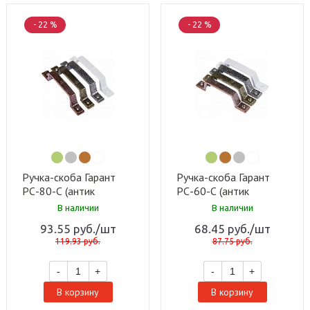
- 22 %
- 22 %
Ручка-скоба Гарант
Ручка-скоба Гарант
РС-80-С (антик
РС-60-С (антик
бронза) (50 шт)
бронза) (20 шт)
В наличии
В наличии
93.55
руб.
/шт
68.45
руб.
/шт
119.93
руб.
87.75
руб.
-
+
-
+
В корзину
В корзину