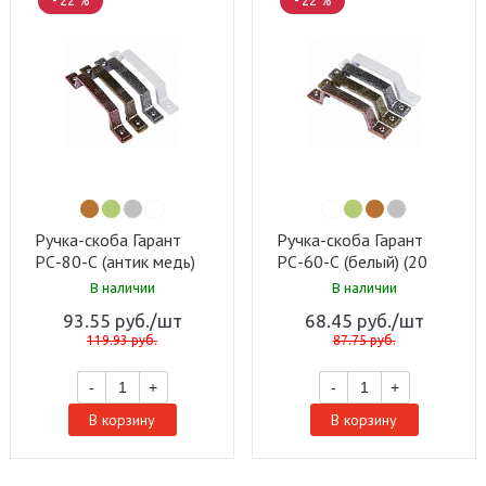
- 22 %
- 22 %
Ручка-скоба Гарант
Ручка-скоба Гарант
РС-80-С (антик медь)
РС-60-С (белый) (20
(50 шт)
шт)
В наличии
В наличии
93.55
руб.
/шт
68.45
руб.
/шт
119.93
руб.
87.75
руб.
-
+
-
+
В корзину
В корзину