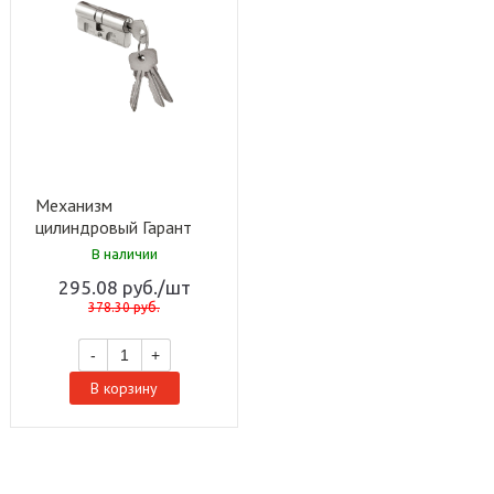
Механизм
цилиндровый Гарант
МЦ-1-6 (70мм) (100
В наличии
шт)
295.08
руб.
/шт
378.30
руб.
-
+
В корзину