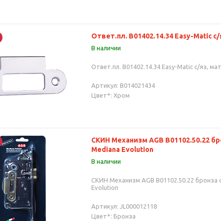
Ответ.пл. B01402.14.34 Easy-Matic с/
В наличии
Ответ.пл. B01402.14.34 Easy-Matic с/яз, ма
Артикул: B014021434
Цвет*: Хром
СКИН Механизм AGB В01102.50.22 бр
Mediana Evolution
В наличии
СКИН Механизм AGB В01102.50.22 бронза 
Evolution
Артикул: JL000012118
Цвет*: Бронза