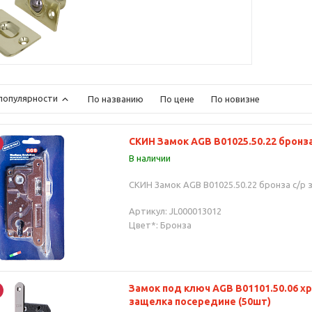
популярности
По названию
По цене
По новизне
СКИН Замок AGB В01025.50.22 бронз
В наличии
СКИН Замок AGB В01025.50.22 бронза с/р 
Артикул: JL000013012
Цвет*: Бронза
Замок под ключ AGB В01101.50.06 хр
защелка посередине (50шт)