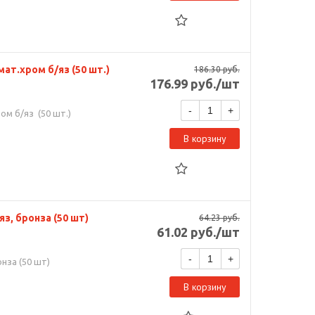
мат.хром б/яз (50 шт.)
186.30
руб.
176.99
руб.
/шт
-
+
ом б/яз (50 шт.)
В корзину
яз, бронза (50 шт)
64.23
руб.
61.02
руб.
/шт
-
+
онза (50 шт)
В корзину