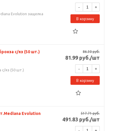
-
+
diana Evolution защелка
В корзину
ронза с/яз (50 шт.)
86.30
руб.
81.99
руб.
/шт
-
+
 с/яз (50 шт.)
В корзину
т.Mediana Evolution
517.71
руб.
491.83
руб.
/шт
-
+