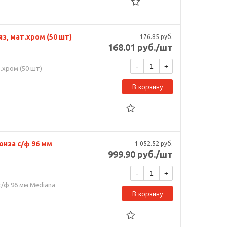
яз, мат.хром (50 шт)
176.85
руб.
168.01
руб.
/шт
-
+
т.хром (50 шт)
В корзину
онза с/ф 96 мм
1 052.52
руб.
999.90
руб.
/шт
-
+
с/ф 96 мм Mediana
В корзину