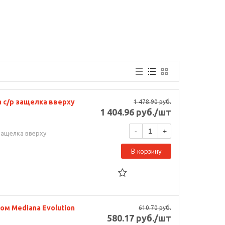
а с/р защелка вверху
1 478.90
руб.
1 404.96
руб.
/шт
-
+
защелка вверху
В корзину
ом Mediana Evolution
610.70
руб.
580.17
руб.
/шт