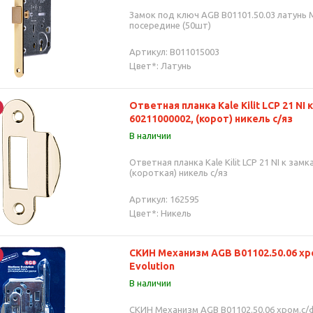
Замок под ключ AGB В01101.50.03 латунь 
посередине (50шт)
Артикул: B011015003
Цвет*: Латунь
Ответная планка Kale Kilit LCP 21 NI 
60211000002, (корот) никель с/яз
В наличии
Ответная планка Kale Kilit LCP 21 NI к замк
(короткая) никель с/яз
Артикул: 162595
Цвет*: Никель
СКИН Механизм AGB В01102.50.06 хр
Evolution
В наличии
СКИН Механизм AGB В01102.50.06 хром.с/ф