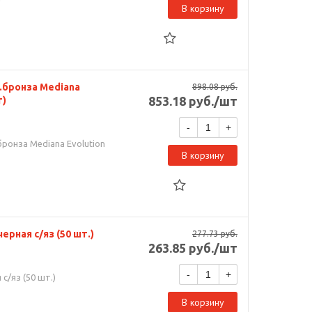
В корзину
.бронза Mediana
898.08
руб.
853.18
руб.
/шт
т)
-
+
бронза Mediana Evolution
В корзину
ерная с/яз (50 шт.)
277.73
руб.
263.85
руб.
/шт
-
+
с/яз (50 шт.)
В корзину