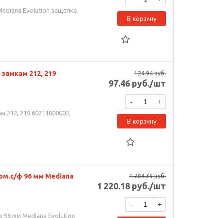
Mediana Evolution защелка
В корзину
к замкам 212, 219
124.94
руб.
97.46
руб.
/шт
-
+
ам 212, 219 60211000002,
В корзину
ом.с/ф 96 мм Mediana
1 284.39
руб.
1 220.18
руб.
/шт
-
+
 96 мм Mediana Evolution