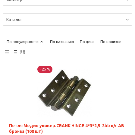
Каталог
По популярности
По названию
По цене
По новизне
- 25 %
Петля Медио универ.CRANK HINGE 4*3*2,5-2bb п/г AB
бронза (100 шт)