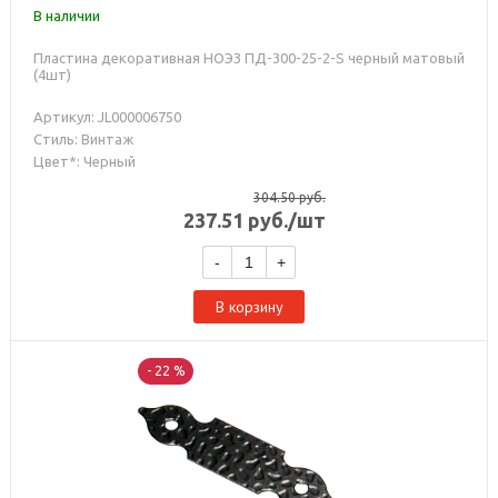
В наличии
Пластина декоративная НОЭЗ ПД-300-25-2-S черный матовый
(4шт)
Артикул: JL000006750
Стиль: Винтаж
Цвет*: Черный
304.50
руб.
237.51
руб.
/шт
-
+
В корзину
- 22 %