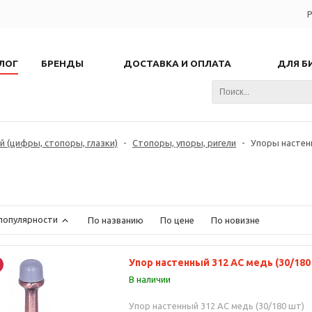
Р
ЛОГ
БРЕНДЫ
ДОСТАВКА И ОПЛАТА
ДЛЯ Б
 (цифры, стопоры, глазки)
-
Стопоры, упоры, ригели
-
Упоры настен
популярности
По названию
По цене
По новизне
Упор настенный 312 AC медь (30/180
В наличии
Упор настенный 312 AC медь (30/180 шт)