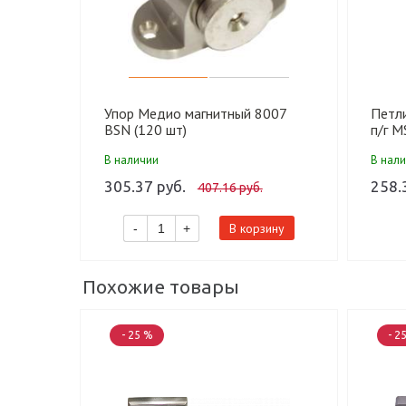
Упор Медио магнитный 8007
Петл
BSN (120 шт)
п/г M
В наличии
В нал
305.37 руб.
258.
407.16 руб.
В корзину
-
+
Похожие товары
- 25 %
- 2