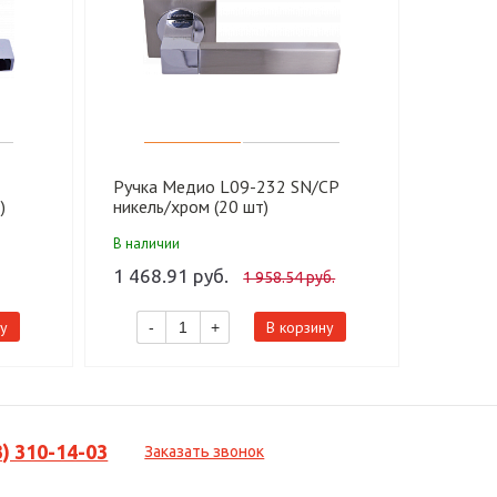
Ручка Медио L09-232 SN/CP
Ручка 
)
никель/хром (20 шт)
никель/
В наличии
В налич
1 468.91 руб.
711.75
1 958.54 руб.
у
В корзину
-
+
-
3) 310-14-03
Заказать звонок