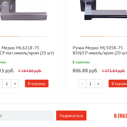
а Медио ML6218-75
Ручка Медио ML5058-75
P мат.никель/хром (20 шт)
BSN/CP никель/хром (20 шт
ичии
В наличии
15 руб.
806.88 руб.
1 194.86 руб.
1 075.84 руб.
В корзину
В корзин
+
-
+
8 (86