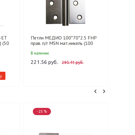
-ET
Петли МЕДИО 100*70*2.5 FHP
Петли 
) (50
прав. п/г MSN мат.никель (100
лев. п/
шт)
В наличии
В налич
221.56 руб.
224.14
295.41 руб.
у
-
- 25 %
- 25 