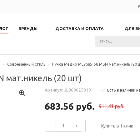
Р
ЛОГ
БРЕНДЫ
ДОСТАВКА И ОПЛАТА
ДЛЯ Б
е
-
Современный стиль
-
Ручка Медио ML7685-58 MSN мат.никель (20 
 мат.никель (20 шт)
Артикул: JL000025019
Есть в наличии н
683.56 руб.
911.41 руб.
-
+
Купить в 1 клик