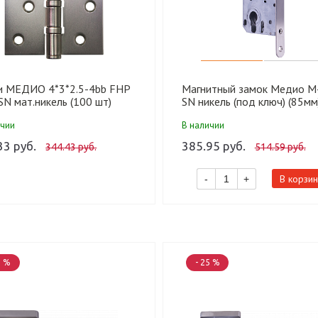
и МЕДИО 4*3*2.5-4bb FHP
Магнитный замок Медио М
SN мат.никель (100 шт)
SN никель (под ключ) (85мм
шт)
ичии
В наличии
33 руб.
385.95 руб.
344.43 руб.
514.59 руб.
В корзин
-
+
5 %
- 25 %