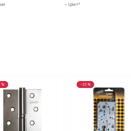
ная
Цвет*
5 %
- 25 %