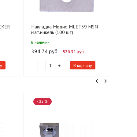
CKER
Накладка Медио MLET59 MSN
Личинк
мат.никель (100 шт)
ключ-ф
мат.ник
В наличии
В налич
394.74 руб.
366.12
526.32 руб.
у
В корзину
-
+
- 25 %
- 25 