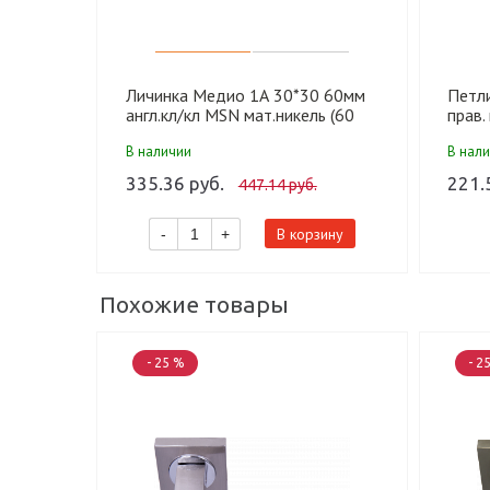
Личинка Медио 1А 30*30 60мм
Петл
англ.кл/кл MSN мат.никель (60
прав.
шт)
шт)
В наличии
В нал
335.36 руб.
221.
447.14 руб.
В корзину
-
+
Похожие товары
- 25 %
- 2