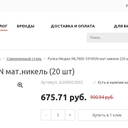
Р
ЛОГ
БРЕНДЫ
ДОСТАВКА И ОПЛАТА
ДЛЯ Б
е
-
Современный стиль
-
Ручка Медио ML7605-59 MSN мат.никель (20 
 мат.никель (20 шт)
Артикул: JL000025002
Есть в наличии н
675.71 руб.
900.94 руб.
-
+
Купить в 1 клик