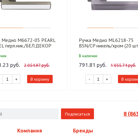
а Медио M6672-05 PEARL
Ручка Медио ML6218-75
EL перл.ник./БЕЛ.ДЕКОР
BSN/CP никель/хром (20 шт
т)
ичии
В наличии
1.23 руб.
791.81 руб.
2 054.97 руб.
1 055.74 руб.
В корзину
В корзин
+
-
+
8 (86
Компания
Бренды