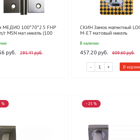
и МЕДИО 100*70*2.5 FHP
СКИН Замок магнитный LO
 п/г MSN мат.никель (100
M-ET матовый никель
ичии
В наличии
56 руб.
457.20 руб.
295.41 руб.
609.60 руб.
В корзин
-
+
5 %
- 25 %