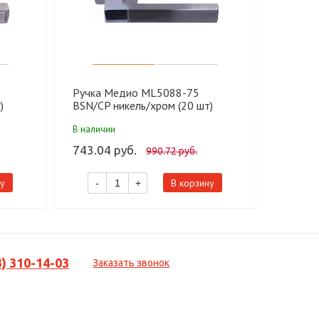
Ручка Медио ML5088-75
Ручка 
)
BSN/CP никель/хром (20 шт)
никель/
В наличии
В налич
743.04 руб.
719.82
990.72 руб.
у
В корзину
-
+
-
3) 310-14-03
Заказать звонок