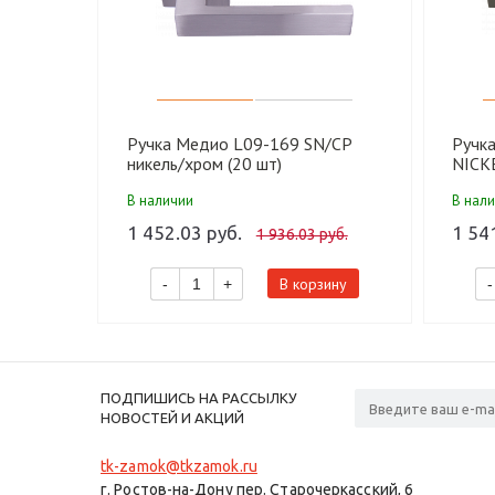
Ручка Медио L09-169 SN/CP
Ручк
никель/хром (20 шт)
NICK
(20 ш
В наличии
В нал
1 452.03 руб.
1 54
1 936.03 руб.
В корзину
-
+
-
ПОДПИШИСЬ НА РАССЫЛКУ
НОВОСТЕЙ И АКЦИЙ
tk-zamok@tkzamok.ru
г. Ростов-на-Дону пер. Старочеркасский, 6