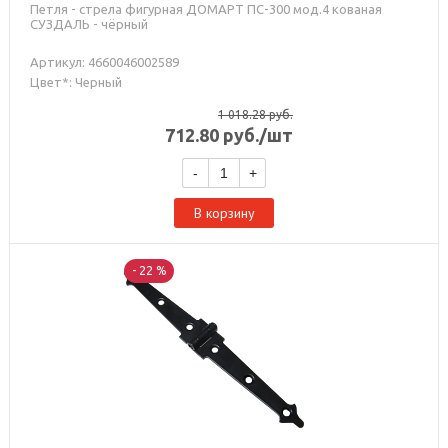
Петля - стрела фигурная ДОМАРТ ПС-300 мод.4 кованая
СУЗДАЛЬ - чёрный
Артикул: 4660046002589
Цвет*: Черный
1 018.28
руб.
712.80
руб.
/шт
-
+
В корзину
- 22 %