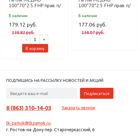
100*70*2.5 FHP прав. п/
100*70*2.5 FHP прав. п/
г BCF кофе глянец (100
г CF кофе (100 шт)
В наличии
В наличии
шт)
179.12 руб.
177.06 руб.
238.82 руб.
236.07 руб.
-
+
В корзину
ПОДПИШИСЬ НА РАССЫЛКУ НОВОСТЕЙ И АКЦИЙ
8 (863) 310-14-03
Заказать звонок
tk-zamok@tkzamok.ru
г. Ростов-на-Дону пер. Старочеркасский, 6