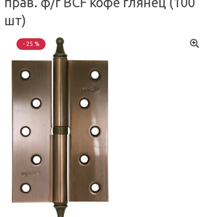
прав. ф/г BCF кофе глянец (100
шт)
- 25 %