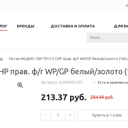
Р
ЛОГ
БРЕНДЫ
ДОСТАВКА И ОПЛАТА
ДЛЯ Б
ые
-
Петли МЕДИО 100*70*2.5 CHP прав. ф/г WP/GP белый/золото (100 
P прав. ф/г WP/GP белый/золото (
Артикул: JL000003387
Есть в наличии н
213.37 руб.
284.49 руб.
-
+
Купить в 1 клик