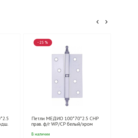
- 25 %
- 22 
*2.5
Петли МЕДИО 100*70*2.5 CHP
NEW Пе
одш.
прав. ф/г WP/CP белый/хром
WHITE 
(100 шт)
(100 шт
В наличии
В налич