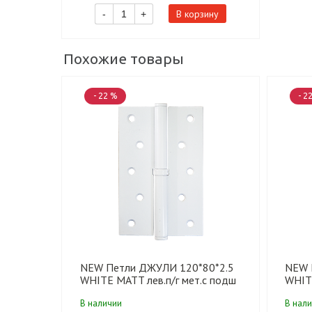
В корзину
-
+
Похожие товары
- 22 %
- 2
NEW Петли ДЖУЛИ 120*80*2.5
NEW 
WHITE MATT лев.п/г мет.с подш
WHITE
(100 шт)
(100 
В наличии
В нал