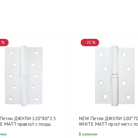
2 %
- 22 %
Петли ДЖУЛИ 120*80*2.5
NEW Петли ДЖУЛИ 100*70
 MATT прав.п/г с подш.
WHITE MATT пр.п/г мет.с п
шт)
(100 шт)
ичии
В наличии