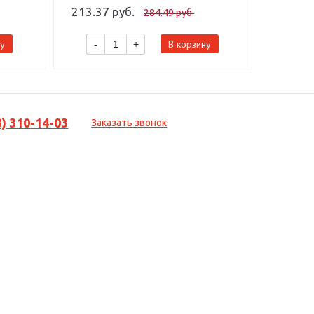
213.37 руб.
105.87
284.49 руб.
у
В корзину
-
+
-
3) 310-14-03
Заказать звонок