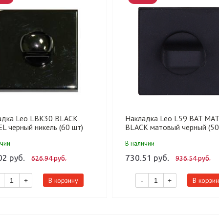
адка Leo LBK30 BLACK
Накладка Leo L59 BAT MA
L черный никель (60 шт)
BLACK матовый черный (50
ичии
В наличии
02 руб.
730.51 руб.
626.94 руб.
936.54 руб.
В корзину
В корзин
+
-
+