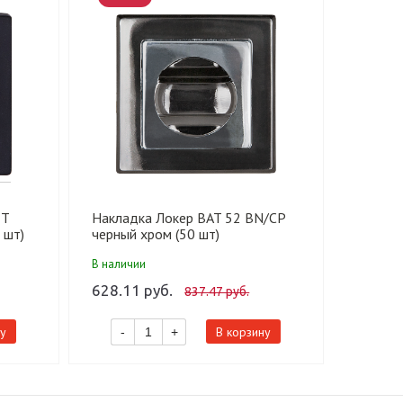
TT
Накладка Локер BAT 52 BN/CP
Наклад
 шт)
черный хром (50 шт)
черный
В наличии
В налич
628.11 руб.
592.11
837.47 руб.
у
В корзину
-
+
-