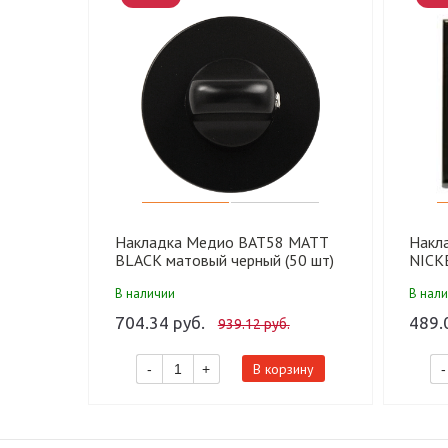
Накладка Медио BAT58 MATT
Накл
BLACK матовый черный (50 шт)
NICKE
В наличии
В нал
704.34 руб.
489.
939.12 руб.
В корзину
-
+
-