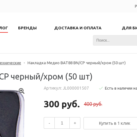
Р
ЛОГ
БРЕНДЫ
ДОСТАВКА И ОПЛАТА
ДЛЯ Б
ехнические
-
Накладка Медио BAT88 BN/CP черный/хром (50 шт)
CP черный/хром (50 шт)
Артикул: JL000001507
Есть в наличии н
300 руб.
400 руб.
-
+
Купить в 1 клик