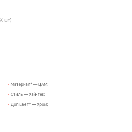
50 шт)
Материал* — ЦАМ;
Стиль — Хай-тек;
Доп.цвет* — Хром;