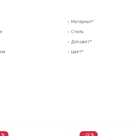
Материал*
е
Стиль
Доп.цвет*
ная
Цвет*
2 %
- 22 %