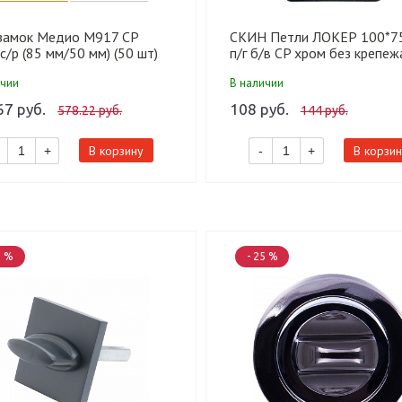
 замок Медио М917 CP
СКИН Петли ЛОКЕР 100*75
с/р (85 мм/50 мм) (50 шт)
п/г б/в CP хром без крепеж
шт)
ичии
В наличии
67 руб.
108 руб.
578.22 руб.
144 руб.
В корзину
В корзин
+
-
+
2 %
- 25 %