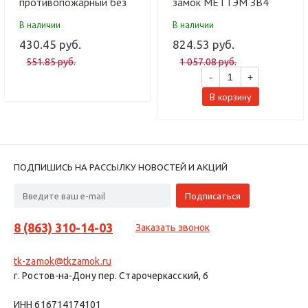
противопожарный без
замок МЕТТЭМ ЗВ4
ц/м б/о замок врезной
402.0.0 без ц/м (Для
В наличии
В наличии
(20 шт)
противопожарных
дверей в т.ч) (20 шт)
430.45 руб.
824.53 руб.
551.85 руб.
1 057.08 руб.
-
+
В корзину
ПОДПИШИСЬ НА РАССЫЛКУ НОВОСТЕЙ И АКЦИЙ
8 (863) 310-14-03
Заказать звонок
tk-zamok@tkzamok.ru
г. Ростов-на-Дону пер. Старочеркасский, 6
ИНН 616714174101