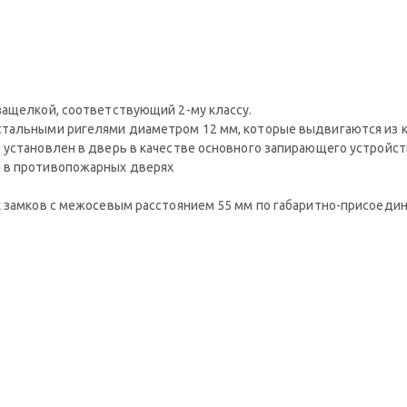
защелкой, соответствующий 2-му классу.
тальными ригелями диаметром 12 мм, которые выдвигаются из ко
 установлен в дверь в качестве основного запирающего устройст
я в противопожарных дверях
х замков с межосевым расстоянием 55 мм по габаритно-присоеди