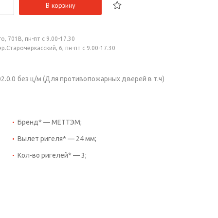
В корзину
, 701В, пн-пт с 9.00-17.30
.Старочеркасский, 6, пн-пт с 9.00-17.30
0.0 без ц/м (Для противопожарных дверей в т.ч)
Бренд* — МЕТТЭМ;
Вылет ригеля* — 24 мм;
Кол-во ригелей* — 3;