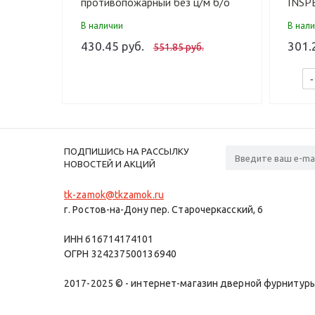
противопожарный без ц/м б/о
INSP
замок врезной (20 шт)
В наличии
В нал
430.45 руб.
301.
551.85 руб.
-
ПОДПИШИСЬ НА РАССЫЛКУ
НОВОСТЕЙ И АКЦИЙ
tk-zamok@tkzamok.ru
г. Ростов-на-Дону пер. Старочеркасский, 6
ИНН 616714174101
ОГРН 324237500136940
2017-2025 © - интернет-магазин дверной фурнитуры