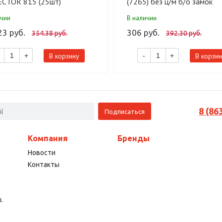
ECTOR 815 (25шт)
(7265) без ц/м б/о замок
врезной (20)
ичии
В наличии
23 руб.
306 руб.
354.38 руб.
392.30 руб.
В корзину
В корзин
+
-
+
8 (86
Компания
Бренды
Новости
Контакты
.