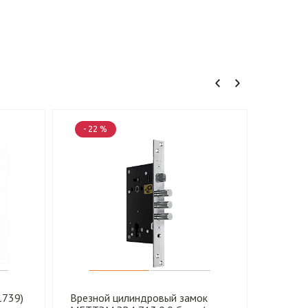
- 22 %
1739)
Врезной цилиндровый замок