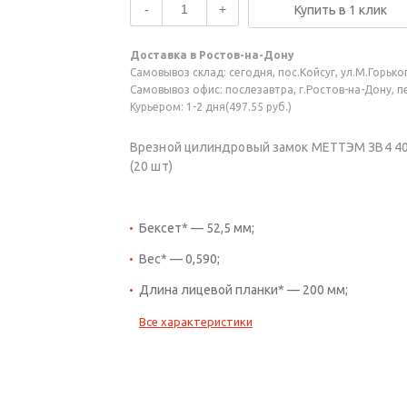
-
+
Купить в 1 клик
Доставка в Ростов-на-Дону
Самовывоз склад: сегодня, пос.Койсуг, ул.М.Горького
Самовывоз офис: послезавтра, г.Ростов-на-Дону, пер
Курьером: 1-2 дня(497.55 руб.)
Врезной цилиндровый замок МЕТТЭМ ЗВ4 402.
(20 шт)
Бексет* — 52,5 мм;
Вес* — 0,590;
Длина лицевой планки* — 200 мм;
Все характеристики