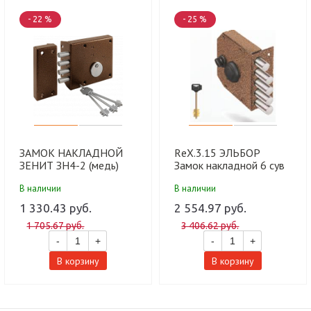
- 22 %
- 25 %
ЗАМОК НАКЛАДНОЙ
RеХ.3.15 ЭЛЬБОР
ЗЕНИТ ЗН4-2 (медь)
Замок накладной 6 сув
(10 шт)
4 ст ф18 мм задв 5 кл
В наличии
В наличии
цинк задвиж с штор
медный антик(10шт)
1 330.43 руб.
2 554.97 руб.
1 705.67 руб.
3 406.62 руб.
-
+
-
+
В корзину
В корзину