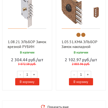
1.08.21 ЭЛЬБОР Замок
1.05.51.КМА ЭЛЬБОР
врезной РУБИН
Замок накладной
никель, под цилиндр ст
БАЗАЛЬТ ник, сувальд,
В наличии
В наличии
4 шт. д 18мм тяги под
стержни 4шт Ф14мм,
2 304.44
руб.
/шт
2 102.97
руб.
/шт
фалевую ручку (5 шт)
мед, запор короб (10
3 072.58
руб.
2 803.96
руб.
шт)
-
+
-
+
В корзину
В корзину
Показать еще