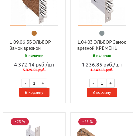
1.09.06 ББ ЭЛЬБОР
1.04.03 ЭЛЬБОР Замок
Замок врезной
врезной КРЕМЕНЬ
САПФИР никель, (Без
никель, сувальдный
В наличии
В наличии
бронепл) (5 шт)
стержни 3 шт. диаметр
4 372.14
руб.
/шт
1 236.85
руб.
/шт
16мм (20)
5 829.51
руб.
1 649.13
руб.
-
+
-
+
В корзину
В корзину
- 25 %
- 25 %