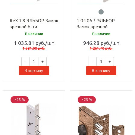
RеХ.1.8 ЭЛЬБОР Замок
1.04.06.3 ЭЛЬБОР
врезной 6-ти
Замок врезной
сувальдный цинк, 3
КРЕМЕНЬ никель,
В наличии
В наличии
стержня ф 12 мм, 3
сувальдный-ст 3шт,Ф
1 035.81
руб.
/шт
946.28
руб.
/шт
ключа, тяги (20шт)
12мм,пл прямоуг.,3кл
1 381.08
руб.
1 261.70
руб.
(10шт)
-
+
-
+
В корзину
В корзину
- 25 %
- 25 %