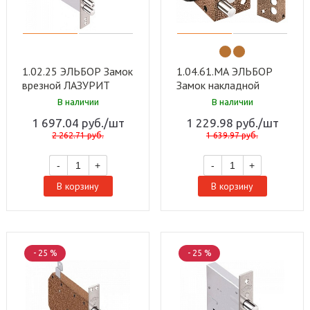
1.02.25 ЭЛЬБОР Замок
1.04.61.МА ЭЛЬБОР
врезной ЛАЗУРИТ
Замок накладной
никель, сувальдный - ст
КРЕМЕНЬ сувальд-
В наличии
В наличии
3шт,Ф 16мм,
стерж 3шт. д 14мм,
1 697.04
руб.
/шт
1 229.98
руб.
/шт
задв.,под фал ручку
медн.ант,без зап кор
2 262.71
руб.
1 639.97
руб.
(10шт)
(10 шт)
-
+
-
+
В корзину
В корзину
- 25 %
- 25 %