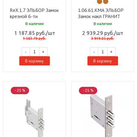
RеХ.1.7 ЭЛЬБОР Замок
1.06.61.КМА ЭЛЬБОР
врезной 6-ти
Замок накл ГРАНИТ
сувальдный цинк, 3
сув стерж 4шт. д18мм
В наличии
В наличии
стержня ф 12 мм,
задв с защит штор
1 187.85
руб.
/шт
2 939.29
руб.
/шт
защёлка ф 16 мм, 3 кл
мед ант+зап короб
1 583.79
руб.
3 919.05
руб.
(20шт)
(10шт)
-
+
-
+
В корзину
В корзину
- 25 %
- 25 %