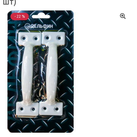
шт)
- 22 %