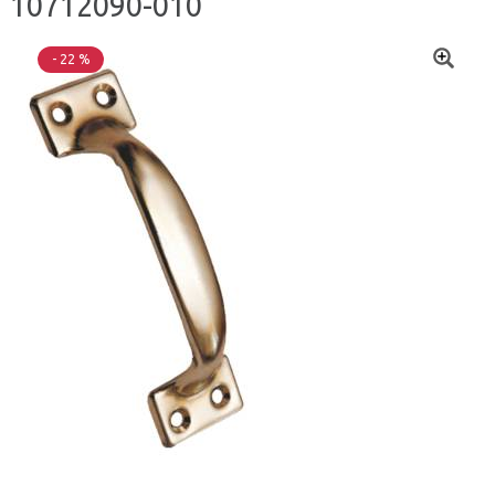
10712090-010
- 22 %