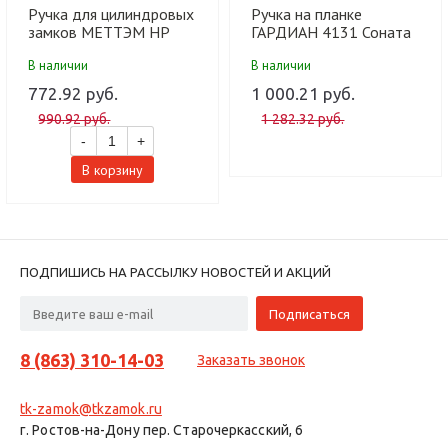
Ручка для цилиндровых
Ручка на планке
замков МЕТТЭМ НР
ГАРДИАН 4131 Соната
0702 (черный) (Для ЗВ4
черный муар (77 мм) (к
В наличии
В наличии
713, 703, ЗВ7 718) (10
замку 1011, 3011,
шт)
5011) (15)
772.92 руб.
1 000.21 руб.
990.92 руб.
1 282.32 руб.
-
+
В корзину
ПОДПИШИСЬ НА РАССЫЛКУ НОВОСТЕЙ И АКЦИЙ
8 (863) 310-14-03
Заказать звонок
tk-zamok@tkzamok.ru
г. Ростов-на-Дону пер. Старочеркасский, 6