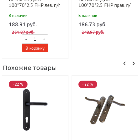
100*70*2.5 FHP лев. п/г
100*70*2.5 FHP прав. п/
BLACK MATT
г BLACK MATT
В наличии
В наличии
мат.черный (100 шт)
мат.черный (100 шт)
188.91 руб.
186.73 руб.
251.87 руб.
248.97 руб.
-
+
В корзину
Похожие товары
- 22 %
- 22 %