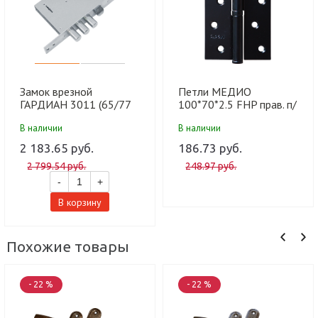
Замок врезной
Петли МЕДИО
ГАРДИАН 3011 (65/77
100*70*2.5 FHP прав. п/
мм) 4 кл. (15)
г BLACK MATT
В наличии
В наличии
мат.черный (100 шт)
2 183.65 руб.
186.73 руб.
2 799.54 руб.
248.97 руб.
-
+
В корзину
Похожие товары
- 22 %
- 22 %