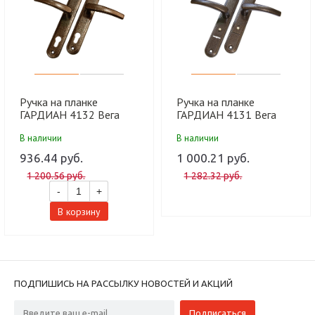
Ручка на планке
Ручка на планке
ГАРДИАН 4132 Вега
ГАРДИАН 4131 Вега
черный муар (85 мм) (к
черный муар (77 мм) (к
В наличии
В наличии
замку 1211, 1512, 3211,
замку 1011, 3011,
3221) (15)
5011) (15)
936.44 руб.
1 000.21 руб.
1 200.56 руб.
1 282.32 руб.
-
+
В корзину
ПОДПИШИСЬ НА РАССЫЛКУ НОВОСТЕЙ И АКЦИЙ