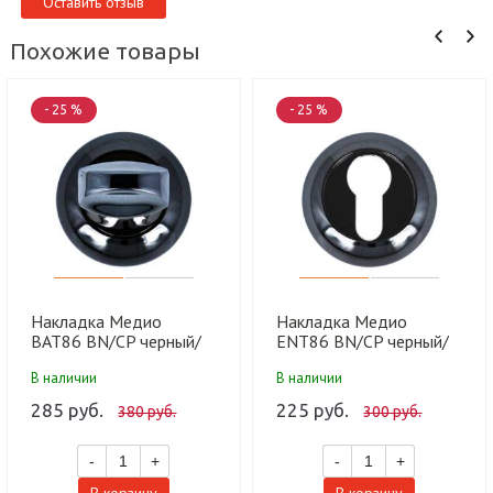
Оставить отзыв
Похожие товары
- 25 %
- 25 %
Накладка Медио
Накладка Медио
BAT86 BN/CP черный/
ENT86 BN/CP черный/
хром (50 шт)
хром (100 шт)
В наличии
В наличии
285 руб.
225 руб.
380 руб.
300 руб.
-
+
-
+
В корзину
В корзину