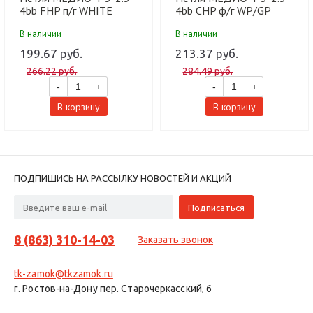
4bb FHP п/г WHITE
4bb CHP ф/г WP/GP
MATT мат.белый (100
белый золото (100 шт)
В наличии
В наличии
шт)
199.67 руб.
213.37 руб.
266.22 руб.
284.49 руб.
-
+
-
+
В корзину
В корзину
ПОДПИШИСЬ НА РАССЫЛКУ НОВОСТЕЙ И АКЦИЙ
8 (863) 310-14-03
Заказать звонок
tk-zamok@tkzamok.ru
г. Ростов-на-Дону пер. Старочеркасский, 6