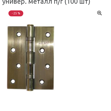
универ. металл п/г (100 шт)
- 25 %