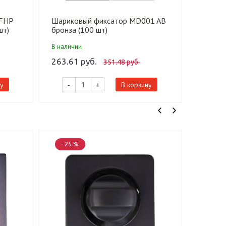
 FHP
Шариковый фиксатор MD001 AB
Механи
шт)
бронза (100 шт)
BAT-N 
(под фи
В наличии
В налич
263.61 руб.
259.38
351.48 руб.
у
В корзину
-
+
-
- 25 %
- 25 