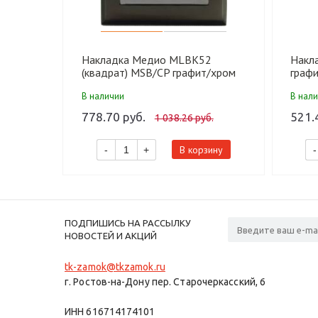
Накладка Медио MLBK52
Накл
(квадрат) MSB/CP графит/хром
графи
(100 шт)
В наличии
В нал
778.70 руб.
521.
1 038.26 руб.
В корзину
-
+
-
ПОДПИШИСЬ НА РАССЫЛКУ
НОВОСТЕЙ И АКЦИЙ
tk-zamok@tkzamok.ru
г. Ростов-на-Дону пер. Старочеркасский, 6
ИНН 616714174101