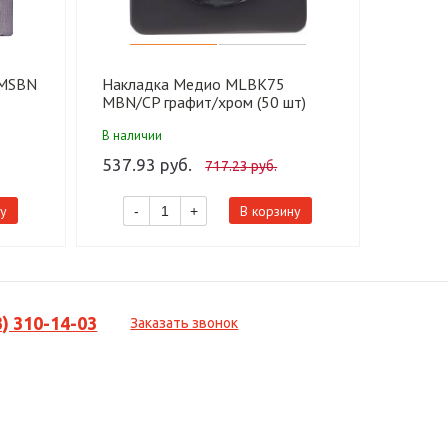
 MSBN
Накладка Медио MLBK75
Накла
MBN/CP графит/хром (50 шт)
графит 
В наличии
В налич
537.93 руб.
651.85
717.23 руб.
у
В корзину
-
+
-
3) 310-14-03
Заказать звонок