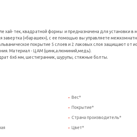
ле хай-тек, квадратной формы и предназначена для установки в
я завертка («барашек»), с ее помощью вы управляете межкомнатн
альваническое покрытие 5 слоев и 2 лаковых слоя защищают от и
ния. Материал - ЦАМ (цинк,алюминий,медь).
адрат 6x6 мм, шестигранник, шурупы, стяжные болты.
Вес*
Покрытие*
Страна производитель*
ная
Цвет*