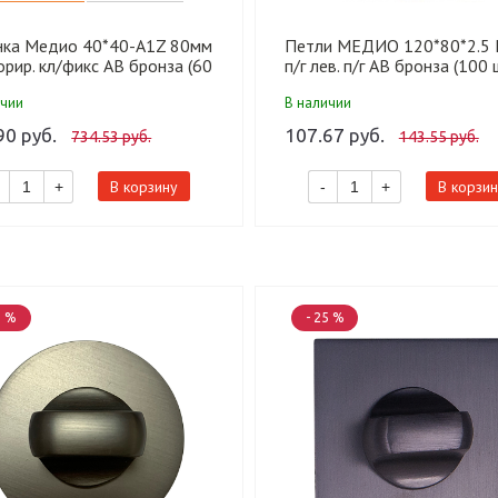
нка Медио 40*40-A1Z 80мм
Петли МЕДИО 120*80*2.5
рир. кл/фикс AB бронза (60
п/г лев. п/г AB бронза (100 
ичии
В наличии
90 руб.
107.67 руб.
734.53 руб.
143.55 руб.
В корзину
В корзин
+
-
+
5 %
- 25 %