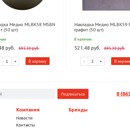
адка Медио MLBK58 MSBN
Накладка Медио MLBK59
т (50 шт)
графит (50 шт)
ичии
В наличии
48 руб.
521.48 руб.
695.30 руб.
695.30 руб.
В корзину
В корзин
+
-
+
8 (86
Компания
Бренды
Новости
Контакты