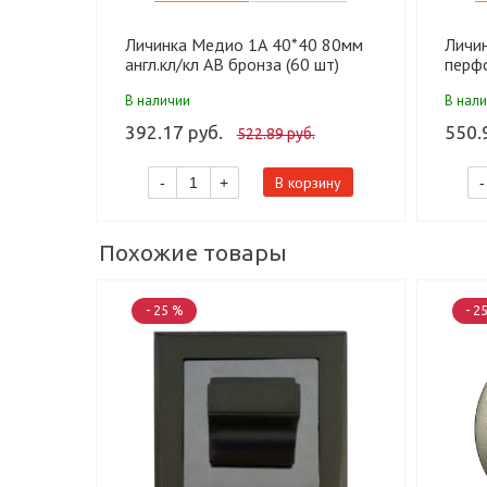
Личинка Медио 1А 40*40 80мм
Личи
англ.кл/кл AB бронза (60 шт)
перфо
шт)
В наличии
В нал
392.17 руб.
550.
522.89 руб.
В корзину
-
+
-
Похожие товары
- 25 %
- 2