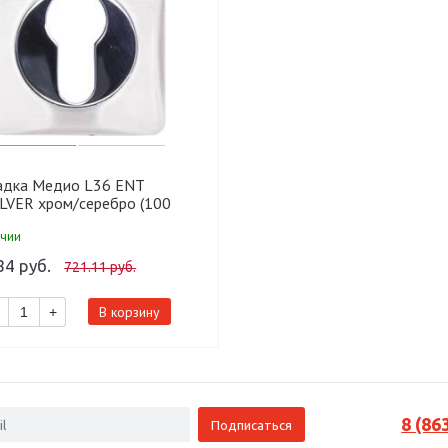
адка Медио L36 ENT
ILVER хром/серебро (100
ичии
84 руб.
721.11 руб.
В корзину
+
8 (86