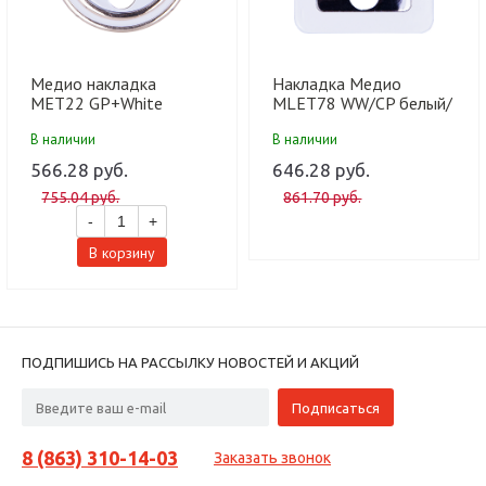
Медио накладка
Накладка Медио
MET22 GP+White
MLET78 WW/CP белый/
БЕЛЫЙ/золото (100
хром (50 шт)
В наличии
В наличии
шт)
566.28 руб.
646.28 руб.
755.04 руб.
861.70 руб.
-
+
В корзину
ПОДПИШИСЬ НА РАССЫЛКУ НОВОСТЕЙ И АКЦИЙ
8 (863) 310-14-03
Заказать звонок