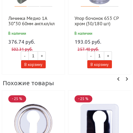
Личинка Медио 1А
Упор бочонок 653 CP
30*30 60мм англ.кл/кл
хром (30/180 шт)
CP хром (60 шт)
В наличии
В наличии
376.74 руб.
193.05 руб.
502.31 руб.
257.40 руб.
-
+
-
+
В корзину
В корзину
Похожие товары
- 25 %
- 25 %