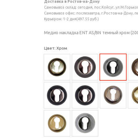
Доставка в Ростов-на-Дону
Самовывоз склад: сегодня, пос.Койсуг, ул.М.Горького
Самовывоз офис: послезавтра, г.Ростов-на-Дону, пер
Курьером: 1-2 дня(497.55 руб.)
Медио накладка ENT AS/BN темный хром (20
Цвет: Хром