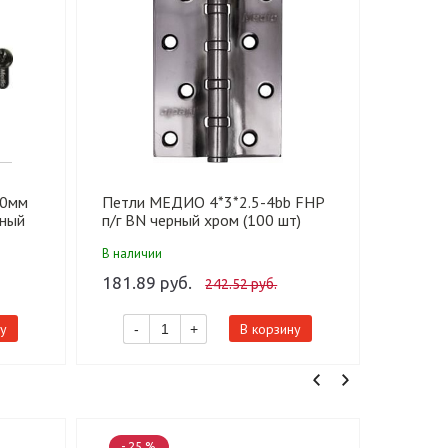
60мм
Петли МЕДИО 4*3*2.5-4bb FHP
Петли 
рный
п/г BN черный хром (100 шт)
прав. п
В наличии
В налич
181.89 руб.
181.89
242.52 руб.
у
В корзину
-
+
-
- 25 %
- 13 