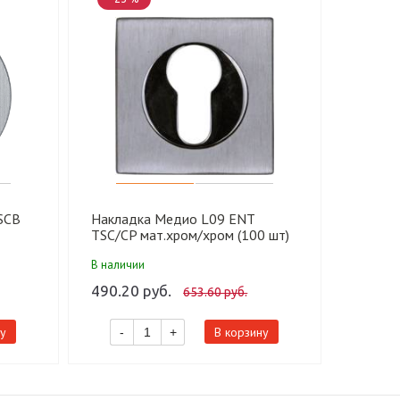
SCB
Накладка Медио L09 ENT
70178
TSC/CP мат.хром/хром (100 шт)
Н17-02
В наличии
В налич
490.20 руб.
89.45 
653.60 руб.
у
В корзину
-
+
-