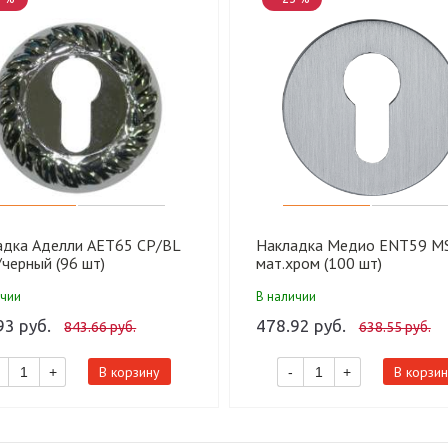
адка Аделли AET65 CP/BL
Накладка Медио ENT59 M
черный (96 шт)
мат.хром (100 шт)
ичии
В наличии
93 руб.
478.92 руб.
843.66 руб.
638.55 руб.
В корзину
В корзин
+
-
+