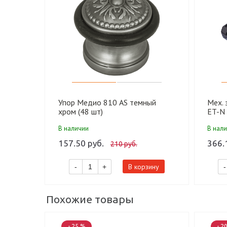
Упор Медио 810 AS темный
Мех. 
хром (48 шт)
ET-N 
ключ)
В наличии
В нал
157.50 руб.
366.
210 руб.
В корзину
-
+
-
Похожие товары
- 25 %
- 2