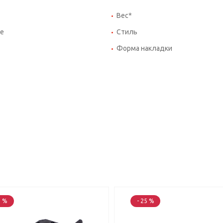
Вес*
е
Стиль
Форма накладки
5 %
- 25 %