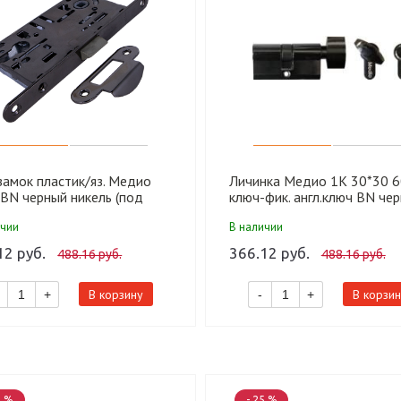
замок пластик/яз. Медио
Личинка Медио 1K 30*30 
BN черный никель (под
ключ-фик. англ.ключ BN че
 (85мм) (50 шт)
хром (60 шт)
ичии
В наличии
12 руб.
366.12 руб.
488.16 руб.
488.16 руб.
В корзину
В корзин
+
-
+
0 %
- 25 %