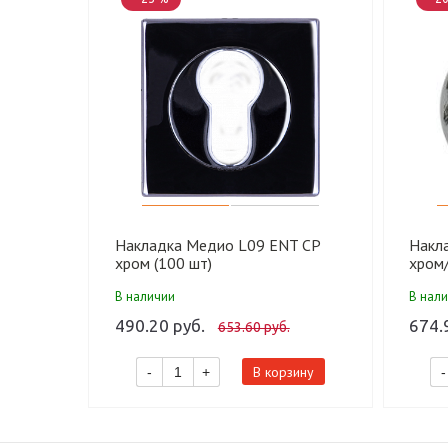
Накладка Медио L09 ENT CP
Накл
хром (100 шт)
хром/
В наличии
В нал
490.20 руб.
674.
653.60 руб.
В корзину
-
+
-