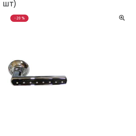
шт)
- 20 %