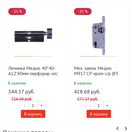
- 25 %
- 25 %
Личинка Медио 40*40-
Мех. замок Медио
A1Z 80мм перфорир. кл/
М917 CP хром с/р (85
фикс CP хром (60 шт)
мм/50 мм) (50 шт)
В наличии
В наличии
544.57 руб.
428.68 руб.
726.09 руб.
571.57 руб.
-
+
-
+
В корзину
В корзину