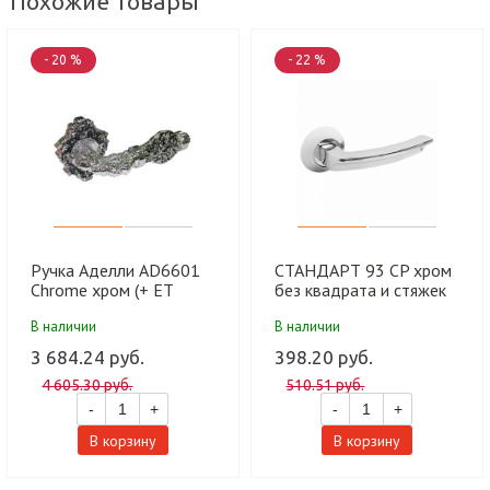
Похожие товары
- 20 %
- 22 %
Ручка Аделли AD6601
СТАНДАРТ 93 CP хром
Chrome хром (+ ET
без квадрата и стяжек
накладка) (10 шт)
(B2B) Комплект ручек
В наличии
В наличии
(40)
3 684.24 руб.
398.20 руб.
4 605.30 руб.
510.51 руб.
-
+
-
+
В корзину
В корзину